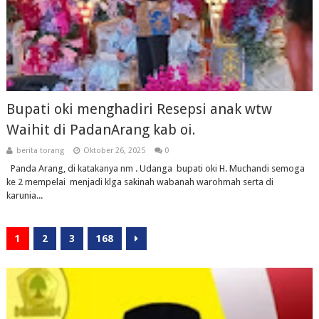
Bupati oki menghadiri Resepsi anak wtw
Waihit di PadanArang kab oi.
berita torang
Oktober 26, 2025
0
Panda Arang, di katakanya nm . Udanga bupati oki H. Muchandi semoga
ke 2 mempelai menjadi klga sakinah wabanah warohmah serta di
karunia...
1
2
3
168