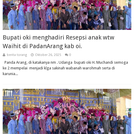
Bupati oki menghadiri Resepsi anak wtw
Waihit di PadanArang kab oi.
berita torang
Oktober 26, 2025
0
Panda Arang, di katakanya nm . Udanga bupati oki H. Muchandi semoga
ke 2 mempelai menjadi klga sakinah wabanah warohmah serta di
karunia...