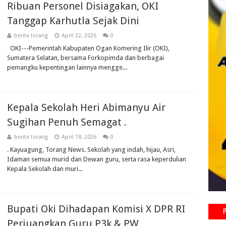
Ribuan Personel Disiagakan, OKI
Tanggap Karhutla Sejak Dini
berita torang
April 22, 2026
0
OKI---Pemerintah Kabupaten Ogan Komering Ilir (OKI),
Sumatera Selatan, bersama Forkopimda dan berbagai
pemangku kepentingan lainnya mengge...
Kepala Sekolah Heri Abimanyu Air
Sugihan Penuh Semagat .
berita torang
April 18, 2026
0
. Kayuagung, Torang News. Sekolah yang indah, hijau, Asri,
Idaman semua murid dan Dewan guru, serta rasa keperdulian
Kepala Sekolah dan muri...
Bupati Oki Dihadapan Komisi X DPR RI
Perjuangkan Guru P3k & PW