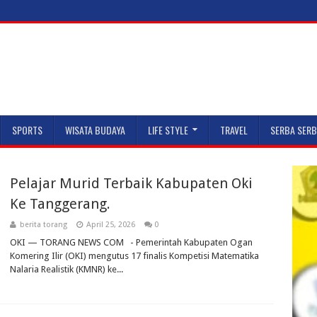
SPORTS
WISATA BUDAYA
LIFE STYLE
TRAVEL
SERBA SERB
Pelajar Murid Terbaik Kabupaten Oki
Ke Tanggerang.
berita torang
April 25, 2026
0
OKI — TORANG NEWS COM - Pemerintah Kabupaten Ogan
Komering Ilir (OKI) mengutus 17 finalis Kompetisi Matematika
Nalaria Realistik (KMNR) ke...