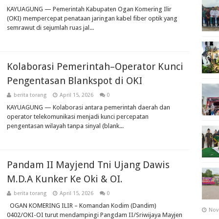
KAYUAGUNG — Pemerintah Kabupaten Ogan Komering Ilir
(OKI) mempercepat penataan jaringan kabel fiber optik yang
semrawut di sejumlah ruas jal...
Kolaborasi Pemerintah–Operator Kunci
Pengentasan Blankspot di OKI
berita torang
April 15, 2026
0
KAYUAGUNG — Kolaborasi antara pemerintah daerah dan
operator telekomunikasi menjadi kunci percepatan
pengentasan wilayah tanpa sinyal (blank...
Pandam II Mayjend Tni Ujang Dawis
M.D.A Kunker Ke Oki & OI.
berita torang
April 15, 2026
0
OGAN KOMERING ILIR – Komandan Kodim (Dandim)
Nov
0402/OKI-OI turut mendampingi Pangdam II/Sriwijaya Mayjen