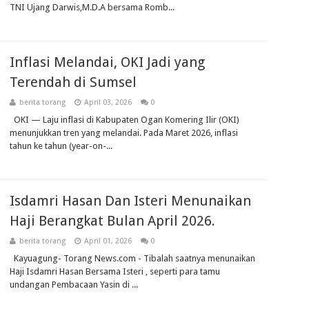
TNI Ujang Darwis,M.D.A bersama Romb...
Inflasi Melandai, OKI Jadi yang
Terendah di Sumsel
berita torang
April 03, 2026
0
OKI — Laju inflasi di Kabupaten Ogan Komering Ilir (OKI)
menunjukkan tren yang melandai. Pada Maret 2026, inflasi
tahun ke tahun (year-on-...
Isdamri Hasan Dan Isteri Menunaikan
Haji Berangkat Bulan April 2026.
berita torang
April 01, 2026
0
Kayuagung- Torang News.com - Tibalah saatnya menunaikan
Haji Isdamri Hasan Bersama Isteri , seperti para tamu
undangan Pembacaan Yasin di ...