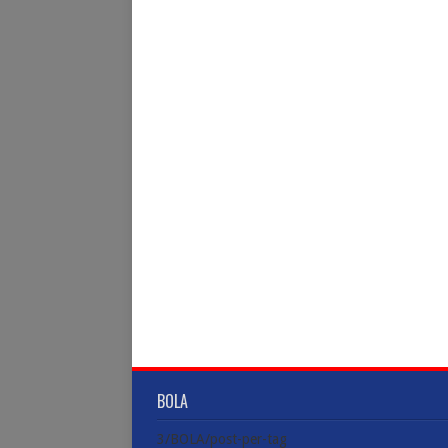
BOLA
3/BOLA/post-per-tag