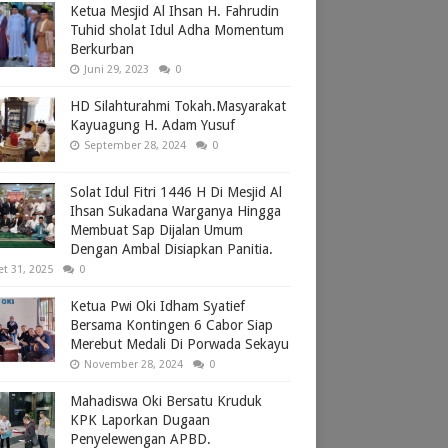
Ketua Mesjid Al Ihsan H. Fahrudin
Tuhid sholat Idul Adha Momentum
Berkurban
Juni 29, 2023
0
HD Silahturahmi Tokah.Masyarakat
Kayuagung H. Adam Yusuf
September 28, 2024
0
Solat Idul Fitri 1446 H Di Mesjid Al
Ihsan Sukadana Warganya Hingga
Membuat Sap Dijalan Umum
Dengan Ambal Disiapkan Panitia.
et 31, 2025
0
Ketua Pwi Oki Idham Syatief
Bersama Kontingen 6 Cabor Siap
Merebut Medali Di Porwada Sekayu
November 28, 2024
0
Mahadiswa Oki Bersatu Kruduk
KPK Laporkan Dugaan
Penyelewengan APBD.