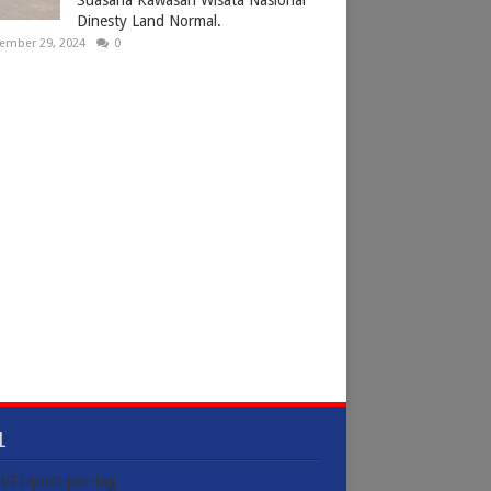
Dinesty Land Normal.
ember 29, 2024
0
L
VEL/post-per-tag