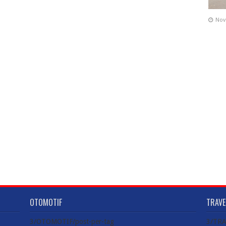
Nov
OTOMOTIF
TRAVE
3/OTOMOTIF/post-per-tag
3/TRA