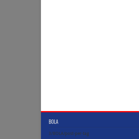
BOLA
3/BOLA/post-per-tag