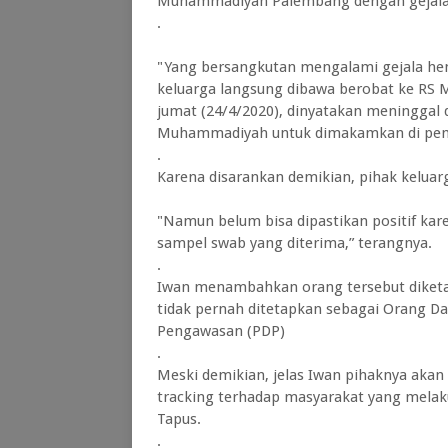
Muhammadiyah Palembang dengan gejala 
.
"Yang bersangkutan mengalami gejala hemi
keluarga langsung dibawa berobat ke RS
jumat (24/4/2020), dinyatakan meninggal d
Muhammadiyah untuk dimakamkan di pem
.
Karena disarankan demikian, pihak keluarg
"Namun belum bisa dipastikan positif kar
sampel swab yang diterima,” terangnya.
.
Iwan menambahkan orang tersebut diketahu
tidak pernah ditetapkan sebagai Orang 
Pengawasan (PDP)
.
Meski demikian, jelas Iwan pihaknya aka
tracking terhadap masyarakat yang melak
Tapus.
.