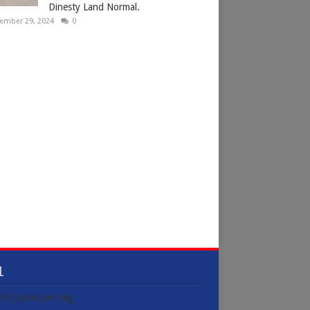
Dinesty Land Normal.
ember 29, 2024
0
L
VEL/post-per-tag