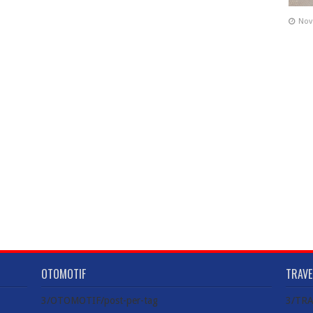
Nov
OTOMOTIF
TRAVE
3/OTOMOTIF/post-per-tag
3/TRA