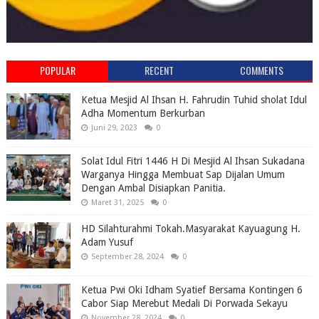
POPULAR
RECENT
COMMENTS
Ketua Mesjid Al Ihsan H. Fahrudin Tuhid sholat Idul
Adha Momentum Berkurban
Juni 29, 2023
0
Solat Idul Fitri 1446 H Di Mesjid Al Ihsan Sukadana
Warganya Hingga Membuat Sap Dijalan Umum
Dengan Ambal Disiapkan Panitia.
Maret 31, 2025
0
HD Silahturahmi Tokah.Masyarakat Kayuagung H.
Adam Yusuf
September 28, 2024
0
Ketua Pwi Oki Idham Syatief Bersama Kontingen 6
Cabor Siap Merebut Medali Di Porwada Sekayu
November 28, 2024
0