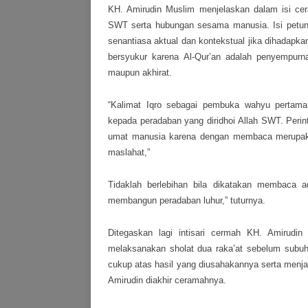
KH. Amirudin Muslim menjelaskan dalam isi ce
SWT serta hubungan sesama manusia. Isi petunju
senantiasa aktual dan kontekstual jika dihadapka
bersyukur karena Al-Qur’an adalah penyempurna
maupun akhirat.
“Kalimat Iqro sebagai pembuka wahyu pertama,
kepada peradaban yang diridhoi Allah SWT. Perin
umat manusia karena dengan membaca merupak
maslahat,”
Tidaklah berlebihan bila dikatakan membaca a
membangun peradaban luhur,” tuturnya.
Ditegaskan lagi intisari cermah KH. Amirudin
melaksanakan sholat dua raka’at sebelum subuh
cukup atas hasil yang diusahakannya serta menjau
Amirudin diakhir ceramahnya.