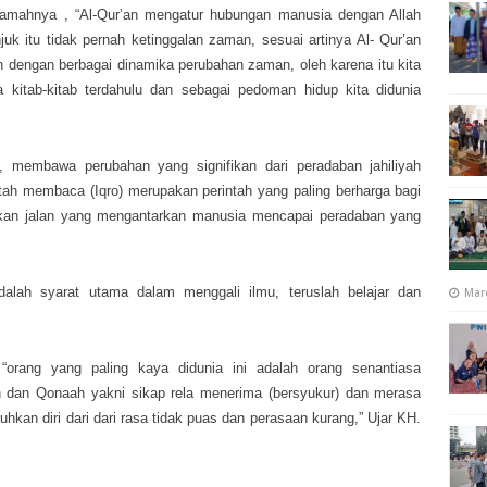
ramahnya , “Al-Qur’an mengatur hubungan manusia dengan Allah
k itu tidak pernah ketinggalan zaman, sesuai artinya Al- Qur’an
n dengan berbagai dinamika perubahan zaman, oleh karena itu kita
 kitab-kitab terdahulu dan sebagai pedoman hidup kita didunia
 membawa perubahan yang signifikan dari peradaban jahiliyah
tah membaca (Iqro) merupakan perintah yang paling berharga bagi
an jalan yang mengantarkan manusia mencapai peradaban yang
dalah syarat utama dalam menggali ilmu, teruslah belajar dan
Mar
 “orang yang paling kaya didunia ini adalah orang senantiasa
 dan Qonaah yakni sikap rela menerima (bersyukur) dan merasa
hkan diri dari dari rasa tidak puas dan perasaan kurang,” Ujar KH.