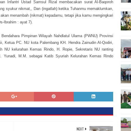
tnan Infantri Ustad Samsul Rizal membacakan surat Al-Baqoroh
tang syukur nikmat,, Dan (ingatlah) ketika Tuhanmu memaklumkan,
 akan menambah (nikmat) kepadamu, tetapi jika kamu mengingkari
s-Ibrahim : ayat 7).
, Bendahara Pimpinan Wilayah Nahdlatul Ulama (PWNU) Provinsi
Si, Ketua PC. NU kota Palembang KH. Hendra Zainudin Al-Qodiri,
h NU kelurahan Kemas Rindo, H. Ropie, Sekretaris NU ranting
. Yunadi, M.M. sebagai Katib Syuriah Kelurahan Kemas Rindo
NEXT