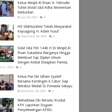
Ketua Mesjid Al Ihsan H. Fahrudin
Tuhid sholat Idul Adha Momentum
Berkurban
Juni 29, 2023
0
HD Silahturahmi Tokah.Masyarakat
Kayuagung H. Adam Yusuf
September 28, 2024
0
Solat Idul Fitri 1446 H Di Mesjid Al
Ihsan Sukadana Warganya Hingga
Membuat Sap Dijalan Umum
Dengan Ambal Disiapkan Panitia.
et 31, 2025
0
Ketua Pwi Oki Idham Syatief
Bersama Kontingen 6 Cabor Siap
Merebut Medali Di Porwada Sekayu
November 28, 2024
0
Mahadiswa Oki Bersatu Kruduk
KPK Laporkan Dugaan
Penyelewengan APBD.