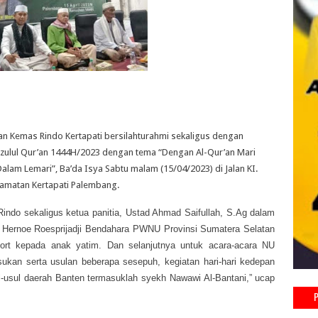
an Kemas Rindo Kertapati bersilahturahmi sekaligus dengan
ulul Qur’an 1444H/2023 dengan tema “Dengan Al-Qur’an Mari
alam Lemari”, Ba’da Isya Sabtu malam (15/04/2023) di Jalan KI.
amatan Kertapati Palembang.
indo sekaligus ketua panitia, Ustad Ahmad Saifullah, S.Ag dalam
Hernoe Roesprijadji Bendahara PWNU Provinsi Sumatera Selatan
ort kepada anak yatim. Dan selanjutnya untuk acara-acara NU
ukan serta usulan beberapa sesepuh, kegiatan hari-hari kedepan
-usul daerah Banten termasuklah syekh Nawawi Al-Bantani,” ucap