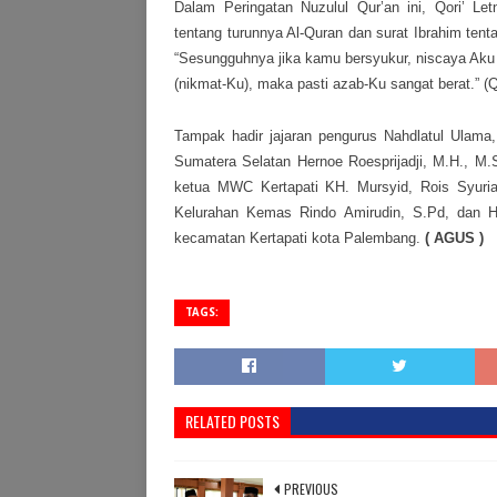
Dalam Peringatan Nuzulul Qur’an ini, Qori’ Le
tentang turunnya Al-Quran dan surat Ibrahim ten
“Sesungguhnya jika kamu bersyukur, niscaya Aku
(nikmat-Ku), maka pasti azab-Ku sangat berat.” (Q
Tampak hadir jajaran pengurus Nahdlatul Ulama
Sumatera Selatan Hernoe Roesprijadji, M.H., M.
ketua MWC Kertapati KH. Mursyid, Rois Syuria
Kelurahan Kemas Rindo Amirudin, S.Pd, dan H
kecamatan Kertapati kota Palembang.
( AGUS )
TAGS:
RELATED POSTS
PREVIOUS