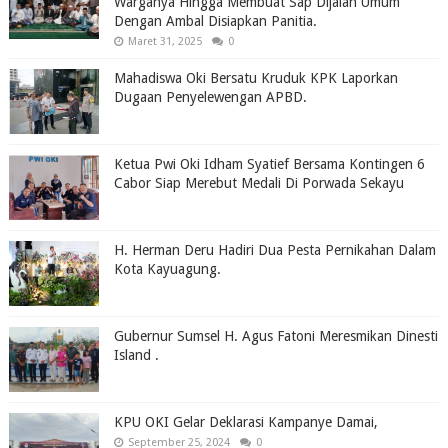
Warganya Hingga Membuat Sap Dijalan Umum
Dengan Ambal Disiapkan Panitia.
Maret 31, 2025
0
Mahadiswa Oki Bersatu Kruduk KPK Laporkan
Dugaan Penyelewengan APBD.
Ketua Pwi Oki Idham Syatief Bersama Kontingen 6
Cabor Siap Merebut Medali Di Porwada Sekayu
H. Herman Deru Hadiri Dua Pesta Pernikahan Dalam
Kota Kayuagung.
Gubernur Sumsel H. Agus Fatoni Meresmikan Dinesti
Island .
KPU OKI Gelar Deklarasi Kampanye Damai,
September 25, 2024
0