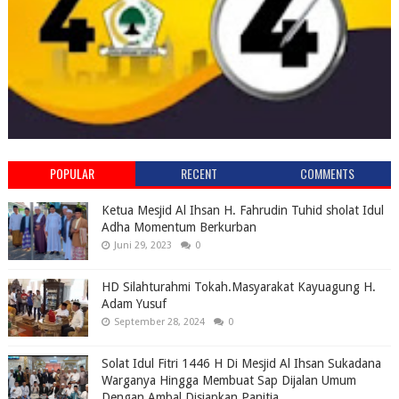
POPULAR
RECENT
COMMENTS
Ketua Mesjid Al Ihsan H. Fahrudin Tuhid sholat Idul
Adha Momentum Berkurban
Juni 29, 2023
0
HD Silahturahmi Tokah.Masyarakat Kayuagung H.
Adam Yusuf
September 28, 2024
0
Solat Idul Fitri 1446 H Di Mesjid Al Ihsan Sukadana
Warganya Hingga Membuat Sap Dijalan Umum
Dengan Ambal Disiapkan Panitia.