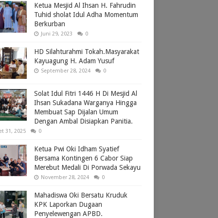
Ketua Mesjid Al Ihsan H. Fahrudin
Tuhid sholat Idul Adha Momentum
Berkurban
Juni 29, 2023
0
HD Silahturahmi Tokah.Masyarakat
Kayuagung H. Adam Yusuf
September 28, 2024
0
Solat Idul Fitri 1446 H Di Mesjid Al
Ihsan Sukadana Warganya Hingga
Membuat Sap Dijalan Umum
Dengan Ambal Disiapkan Panitia.
et 31, 2025
0
Ketua Pwi Oki Idham Syatief
Bersama Kontingen 6 Cabor Siap
Merebut Medali Di Porwada Sekayu
November 28, 2024
0
Mahadiswa Oki Bersatu Kruduk
KPK Laporkan Dugaan
Penyelewengan APBD.