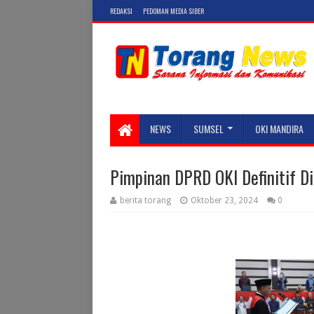
REDAKSI
PEDOMAN MEDIA SIBER
NEWS
SUMSEL
OKI MANDIRA
Pimpinan DPRD OKI Definitif Di
berita torang
Oktober 23, 2024
0