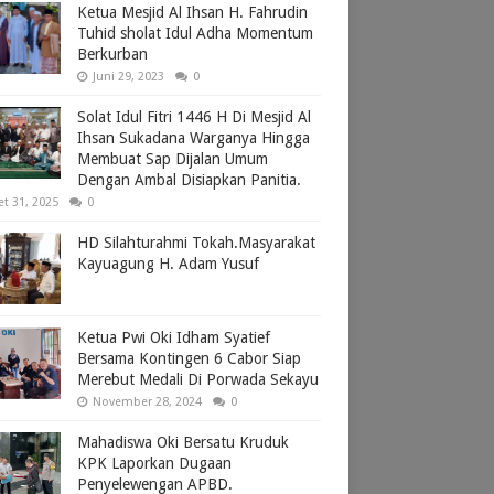
Ketua Mesjid Al Ihsan H. Fahrudin
Tuhid sholat Idul Adha Momentum
Berkurban
Juni 29, 2023
0
Solat Idul Fitri 1446 H Di Mesjid Al
Ihsan Sukadana Warganya Hingga
Membuat Sap Dijalan Umum
Dengan Ambal Disiapkan Panitia.
et 31, 2025
0
HD Silahturahmi Tokah.Masyarakat
Kayuagung H. Adam Yusuf
Ketua Pwi Oki Idham Syatief
Bersama Kontingen 6 Cabor Siap
Merebut Medali Di Porwada Sekayu
November 28, 2024
0
Mahadiswa Oki Bersatu Kruduk
KPK Laporkan Dugaan
Penyelewengan APBD.