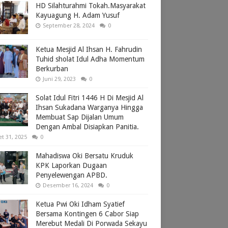
HD Silahturahmi Tokah.Masyarakat
Kayuagung H. Adam Yusuf
September 28, 2024
0
Ketua Mesjid Al Ihsan H. Fahrudin
Tuhid sholat Idul Adha Momentum
Berkurban
Juni 29, 2023
0
Solat Idul Fitri 1446 H Di Mesjid Al
Ihsan Sukadana Warganya Hingga
Membuat Sap Dijalan Umum
Dengan Ambal Disiapkan Panitia.
et 31, 2025
0
Mahadiswa Oki Bersatu Kruduk
KPK Laporkan Dugaan
Penyelewengan APBD.
Desember 16, 2024
0
Ketua Pwi Oki Idham Syatief
Bersama Kontingen 6 Cabor Siap
Merebut Medali Di Porwada Sekayu