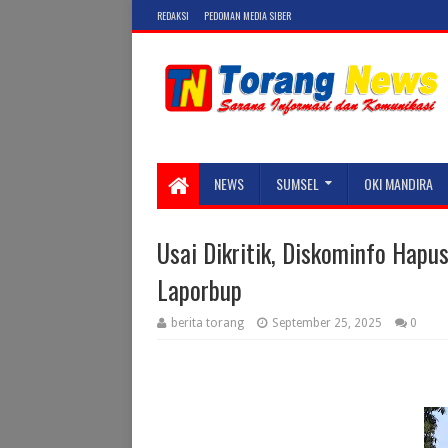
REDAKSI
PEDOMAN MEDIA SIBER
NEWS
SUMSEL
OKI MANDIRA
Usai Dikritik, Diskominfo Hapu
Laporbup
berita torang
September 25, 2025
0