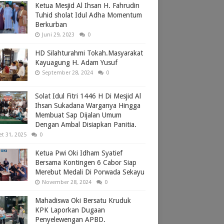
Ketua Mesjid Al Ihsan H. Fahrudin
Tuhid sholat Idul Adha Momentum
Berkurban
Juni 29, 2023
0
HD Silahturahmi Tokah.Masyarakat
Kayuagung H. Adam Yusuf
September 28, 2024
0
Solat Idul Fitri 1446 H Di Mesjid Al
Ihsan Sukadana Warganya Hingga
Membuat Sap Dijalan Umum
Dengan Ambal Disiapkan Panitia.
et 31, 2025
0
Ketua Pwi Oki Idham Syatief
Bersama Kontingen 6 Cabor Siap
Merebut Medali Di Porwada Sekayu
November 28, 2024
0
Mahadiswa Oki Bersatu Kruduk
KPK Laporkan Dugaan
Penyelewengan APBD.