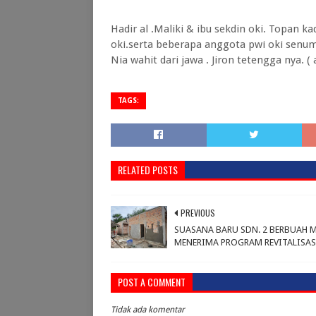
Hadir al .Maliki & ibu sekdin oki. Topan k
oki.serta beberapa anggota pwi oki senum
Nia wahit dari jawa . Jiron tetengga nya. (
TAGS:
RELATED POSTS
PREVIOUS
SUASANA BARU SDN. 2 BERBUAH 
MENERIMA PROGRAM REVITALISAS
POST A COMMENT
Tidak ada komentar