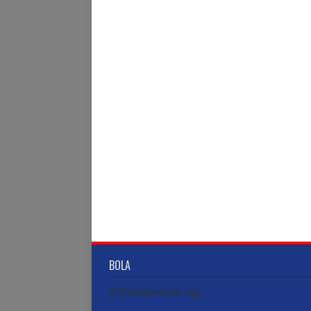
BOLA
3/BOLA/post-per-tag