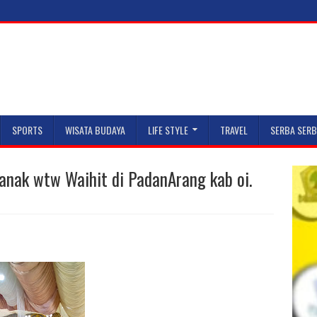
SPORTS
WISATA BUDAYA
LIFE STYLE
TRAVEL
SERBA SERB
anak wtw Waihit di PadanArang kab oi.