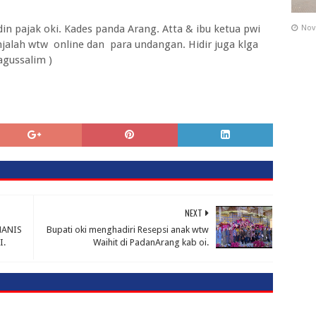
adin pajak oki. Kades panda Arang. Atta & ibu ketua pwi
Nov
jalah wtw online dan para undangan. Hidir juga klga
 agussalim )
NEXT
MANIS
Bupati oki menghadiri Resepsi anak wtw
I.
Waihit di PadanArang kab oi.