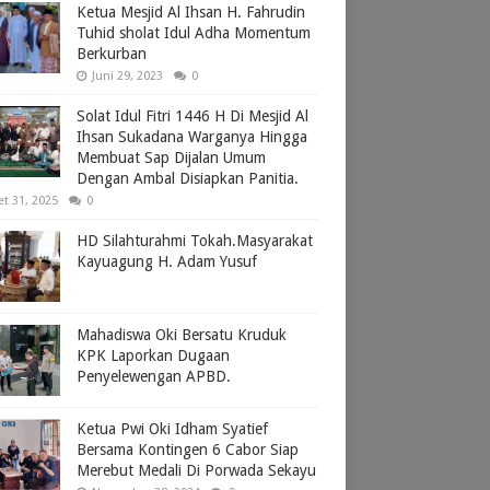
Ketua Mesjid Al Ihsan H. Fahrudin
Tuhid sholat Idul Adha Momentum
Berkurban
Juni 29, 2023
0
Solat Idul Fitri 1446 H Di Mesjid Al
Ihsan Sukadana Warganya Hingga
Membuat Sap Dijalan Umum
Dengan Ambal Disiapkan Panitia.
et 31, 2025
0
HD Silahturahmi Tokah.Masyarakat
Kayuagung H. Adam Yusuf
Mahadiswa Oki Bersatu Kruduk
KPK Laporkan Dugaan
Penyelewengan APBD.
Ketua Pwi Oki Idham Syatief
Bersama Kontingen 6 Cabor Siap
Merebut Medali Di Porwada Sekayu