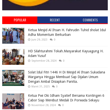
POPULAR
RECENT
COMMENTS
Ketua Mesjid Al Ihsan H. Fahrudin Tuhid sholat Idul
Adha Momentum Berkurban
Juni 29, 2023
0
HD Silahturahmi Tokah.Masyarakat Kayuagung H.
Adam Yusuf
September 28, 2024
0
Solat Idul Fitri 1446 H Di Mesjid Al Ihsan Sukadana
Warganya Hingga Membuat Sap Dijalan Umum
Dengan Ambal Disiapkan Panitia.
Maret 31, 2025
0
Ketua Pwi Oki Idham Syatief Bersama Kontingen 6
Cabor Siap Merebut Medali Di Porwada Sekayu
November 28, 2024
0