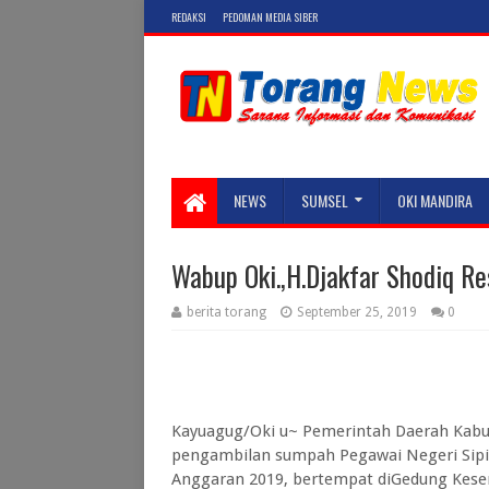
REDAKSI
PEDOMAN MEDIA SIBER
NEWS
SUMSEL
OKI MANDIRA
Wabup Oki.,H.Djakfar Shodiq R
berita torang
September 25, 2019
0
Kayuagug/Oki u~ Pemerintah Daerah Kabu
pengambilan sumpah Pegawai Negeri Sipi
Anggaran 2019, bertempat diGedung Kese