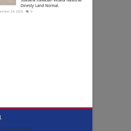
Dinesty Land Normal.
ember 29, 2024
0
L
VEL/post-per-tag