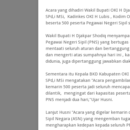
Acara yang dihadiri Wakil Bupati OKI H Dj
SPd,i MSi, Kadinkes OKI H Lubis , Kodim O
beserta 500 peserta Pegawai Negeri Sipil
Wakil Bupati H Djakpar Shodiq menyampa
Pegawai Negeri Sipil (PNS) yang bertugas 
mentaati seluruh aturan dan bertanggun
dan mengerti atas sumpahnya hari ini , 
didunia, juga dipertanggung jawabkan dia
Sementara itu Kepala BKD Kabupaten OKI 
SPd,i MSi mengatakan "Acara pengambilan
kemarin 500 peserta jadi seluruh mencapa
dilantik, mengingat dari kapasitas pese
PNS menjadi dua hari,"Ujar Husni.
Lanjut Husni "Acara yang digelar kemarin 
Sipil Negara (ASN) yang mengemban tugas
mengharapkan kedepan kepada seluruh PN