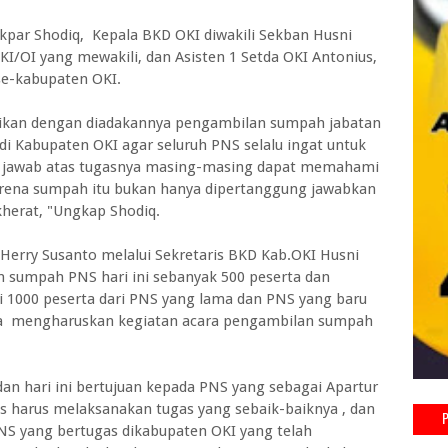
akpar Shodiq, Kepala BKD OKI diwakili Sekban Husni
KI/OI yang mewakili, dan Asisten 1 Setda OKI Antonius,
 se-kabupaten OKI.
ikan dengan diadakannya pengambilan sumpah jabatan
di Kabupaten OKI agar seluruh PNS selalu ingat untuk
g jawab atas tugasnya masing-masing dapat memahami
karena sumpah itu bukan hanya dipertanggung jawabkan
kherat, "Ungkap Shodiq.
Herry Susanto melalui Sekretaris BKD Kab.OKI Husni
 sumpah PNS hari ini sebanyak 500 peserta dan
i 1000 peserta dari PNS yang lama dan PNS yang baru
rta mengharuskan kegiatan acara pengambilan sumpah
dan hari ini bertujuan kepada PNS yang sebagai Apartur
 harus melaksanakan tugas yang sebaik-baiknya , dan
S yang bertugas dikabupaten OKI yang telah