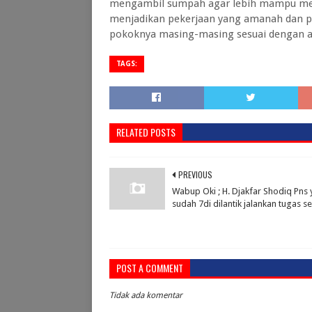
mengambil sumpah agar lebih mampu menin
menjadikan pekerjaan yang amanah dan p
pokoknya masing-masing sesuai dengan at
TAGS:
RELATED POSTS
PREVIOUS
Wabup Oki ; H. Djakfar Shodiq Pns
sudah 7di dilantik jalankan tugas se
POST A COMMENT
Tidak ada komentar