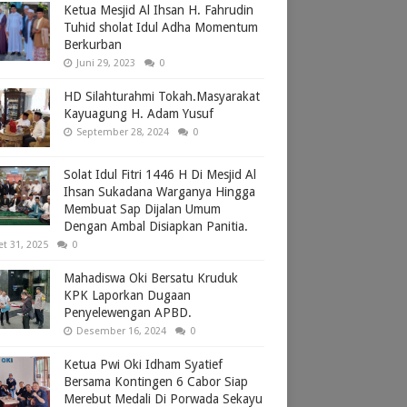
Ketua Mesjid Al Ihsan H. Fahrudin
Tuhid sholat Idul Adha Momentum
Berkurban
Juni 29, 2023
0
HD Silahturahmi Tokah.Masyarakat
Kayuagung H. Adam Yusuf
September 28, 2024
0
Solat Idul Fitri 1446 H Di Mesjid Al
Ihsan Sukadana Warganya Hingga
Membuat Sap Dijalan Umum
Dengan Ambal Disiapkan Panitia.
et 31, 2025
0
Mahadiswa Oki Bersatu Kruduk
KPK Laporkan Dugaan
Penyelewengan APBD.
Desember 16, 2024
0
Ketua Pwi Oki Idham Syatief
Bersama Kontingen 6 Cabor Siap
Merebut Medali Di Porwada Sekayu