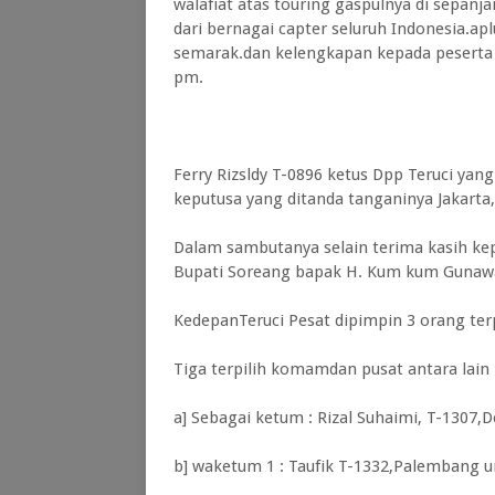
walafiat atas touring gaspulnya di sepanj
dari bernagai capter seluruh Indonesia.
semarak.dan kelengkapan kepada peserta P
pm.
Ferry Rizsldy T-0896 ketus Dpp Teruci yan
keputusa yang ditanda tanganinya Jakarta,
Dalam sambutanya selain terima kasih ke
Bupati Soreang bapak H. Kum kum Gunaw
KedepanTeruci Pesat dipimpin 3 orang terp
Tiga terpilih komamdan pusat antara lain 
a] Sebagai ketum : Rizal Suhaimi, T-1307,D
b] waketum 1 : Taufik T-1332,Palembang u