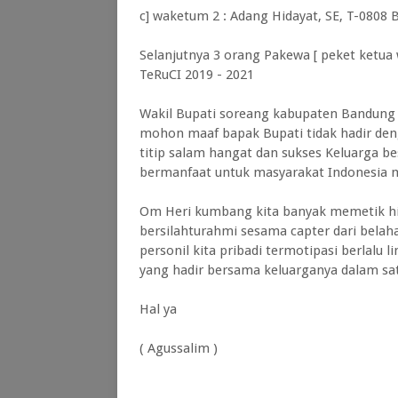
c] waketum 2 : Adang Hidayat, SE, T-0808 
Selanjutnya 3 orang Pakewa [ peket ketua 
TeRuCI 2019 - 2021
Wakil Bupati soreang kabupaten Bandu
mohon maaf bapak Bupati tidak hadir deng
titip salam hangat dan sukses Keluarga be
bermanfaat untuk masyarakat Indonesia m
Om Heri kumbang kita banyak memetik hikm
bersilahturahmi sesama capter dari belahan
personil kita pribadi termotipasi berlalu 
yang hadir bersama keluarganya dalam sa
Hal ya
( Agussalim )