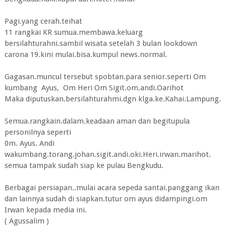
Pagi.yang cerah.teihat
11 rangkai KR sumua.membawa.keluarg
bersilahturahni.sambil wisata setelah 3 bulan lookdown
carona 19.kini mulai.bisa.kumpul news.normal.
Gagasan.muncul tersebut spobtan.para senior.seperti Om
kumbang Ayus, Om Heri Om Sigit.om.andi.Oarihot
Maka diputuskan.bersilahturahmi.dgn klga.ke.Kahai.Lampung.
Semua.rangkain.dalam.keadaan aman dan begitupula
personilnya seperti
0m. Ayus. Andi
wakumbang.torang.johan.sigit.andi.oki.Heri.irwan.marihot.
semua tampak sudah siap ke pulau Bengkudu.
Berbagai persiapan..mulai acara sepeda santai.panggang ikan
dan lainnya sudah di siapkan.tutur om ayus didampingi.om
Irwan kepada media ini.
( Agussalim )