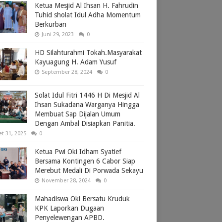
Ketua Mesjid Al Ihsan H. Fahrudin
Tuhid sholat Idul Adha Momentum
Berkurban
Juni 29, 2023
0
HD Silahturahmi Tokah.Masyarakat
Kayuagung H. Adam Yusuf
September 28, 2024
0
Solat Idul Fitri 1446 H Di Mesjid Al
Ihsan Sukadana Warganya Hingga
Membuat Sap Dijalan Umum
Dengan Ambal Disiapkan Panitia.
et 31, 2025
0
Ketua Pwi Oki Idham Syatief
Bersama Kontingen 6 Cabor Siap
Merebut Medali Di Porwada Sekayu
November 28, 2024
0
Mahadiswa Oki Bersatu Kruduk
KPK Laporkan Dugaan
Penyelewengan APBD.