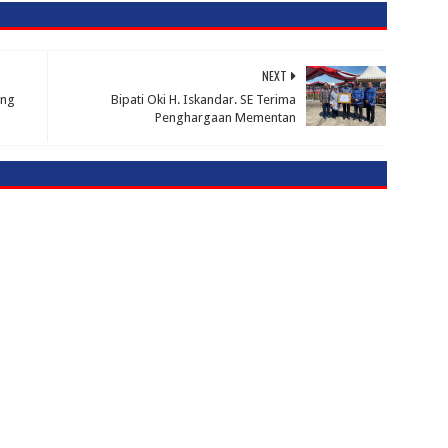
NEXT
ang
Bipati Oki H. Iskandar. SE Terima
Penghargaan Mementan