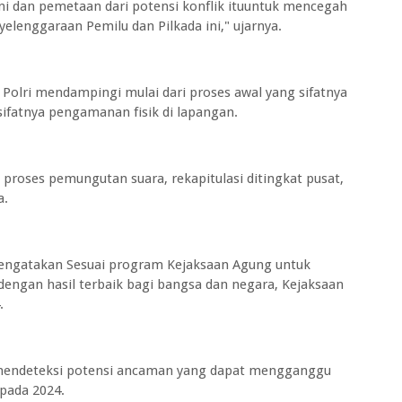
ini dan pemetaan dari potensi konflik ituuntuk mencegah
elenggaraan Pemilu dan Pilkada ini," ujarnya.
olri mendampingi mulai dari proses awal yang sifatnya
sifatnya pengamanan fisik di lapangan.
roses pemungutan suara, rekapitulasi ditingkat pusat,
a.
engatakan Sesuai program Kejaksaan Agung untuk
engan hasil terbaik bagi bangsa dan negara, Kejaksaan
.
ya mendeteksi potensi ancaman yang dapat mengganggu
pada 2024.