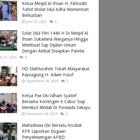
Ketua Mesjid Al Ihsan H. Fahrudin
Tuhid sholat Idul Adha Momentum
Berkurban
Juni 29, 2023
0
Solat Idul Fitri 1446 H Di Mesjid Al
Ihsan Sukadana Warganya Hingga
Membuat Sap Dijalan Umum
Dengan Ambal Disiapkan Panitia.
et 31, 2025
0
HD Silahturahmi Tokah.Masyarakat
Kayuagung H. Adam Yusuf
September 28, 2024
0
Ketua Pwi Oki Idham Syatief
Bersama Kontingen 6 Cabor Siap
Merebut Medali Di Porwada Sekayu
November 28, 2024
0
Mahadiswa Oki Bersatu Kruduk
KPK Laporkan Dugaan
Penyelewengan APBD.