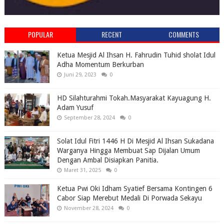
POPULAR
RECENT
COMMENTS
Ketua Mesjid Al Ihsan H. Fahrudin Tuhid sholat Idul
Adha Momentum Berkurban
Juni 29, 2023
0
HD Silahturahmi Tokah.Masyarakat Kayuagung H.
Adam Yusuf
September 28, 2024
0
Solat Idul Fitri 1446 H Di Mesjid Al Ihsan Sukadana
Warganya Hingga Membuat Sap Dijalan Umum
Dengan Ambal Disiapkan Panitia.
Maret 31, 2025
0
Ketua Pwi Oki Idham Syatief Bersama Kontingen 6
Cabor Siap Merebut Medali Di Porwada Sekayu
November 28, 2024
0